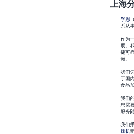
上海
孚恩
系从
作为
展。
捷可
诺。
我们
于国
食品
我们
您需
服务
我们
压机