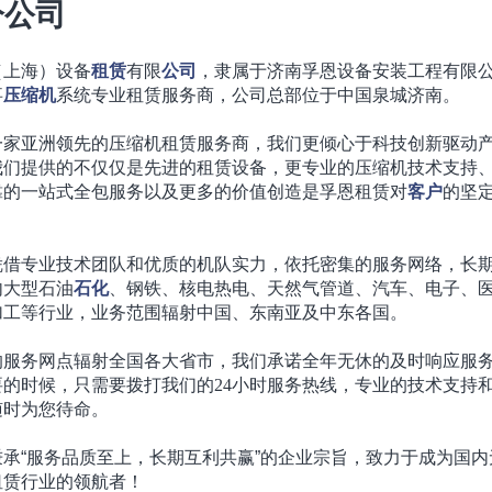
分公司
（上海）设备
租赁
有限
公司
，隶属于济南孚恩设备安装工程有限
事
压缩机
系统专业租赁服务商，公司总部位于中国泉城济南。
一家亚洲领先的压缩机租赁服务商，我们更倾心于科技创新驱动
我们提供的不仅仅是先进的租赁设备，更专业的压缩机技术支持
靠的一站式全包服务以及更多的价值创造是孚恩租赁对
客户
的坚
凭借专业技术团队和优质的机队实力，依托密集的服务网络，长
内大型石油
石化
、钢铁、核电热电、天然气管道、汽车、电子、
加工等行业，业务范围辐射中国、东南亚及中东各国。
的服务网点辐射全国各大省市，我们承诺全年无休的及时响应服
要的时候，只需要拨打我们的
24
小时服务热线，专业的技术支持
随时为您待命。
秉承“服务品质至上，长期互利共赢”的企业宗旨，致力于成为国内
租赁行业的领航者！