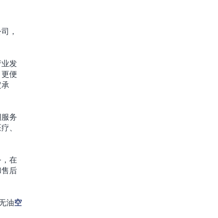
公司，
产业发
、更便
定承
期服务
医疗、
务，在
和售后
无油
空