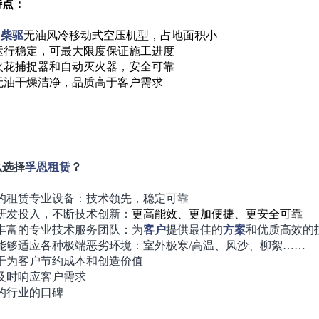
特点：
为
柴驱
无油风冷移动式空压机型，占地面积小
运行稳定，可最大限度保证施工进度
火花捕捉器和自动灭火器，安全可靠
无油干燥洁净，品质高于客户需求
么选择
孚恩
租赁
？
的租赁专业设备：技术领先，稳定可靠
研发投入，不断技术创新：
更高能效、更加便捷、更安全可靠
丰富的专业技术服务团队：为
客户
提供最佳的
方案
和优质高效的
能够适应各种极端恶劣环境：室外极寒/高温、风沙、柳絮……
于为客户节约成本和创造价值
及时响应客户需求
的行业的口碑