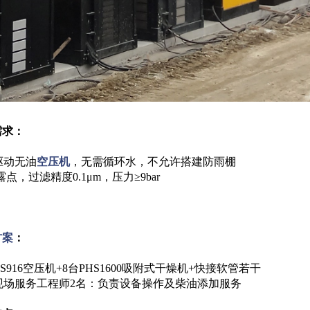
需求：
驱动无油
空压机
，无需循环水，不允许搭建防雨棚
℃露点，过滤精度0.1μm，压力≥9bar
方案
：
TS916空压机+8台PHS1600吸附式干燥机+快接软管若干
现场服务工程师2名：负责设备操作及柴油添加服务