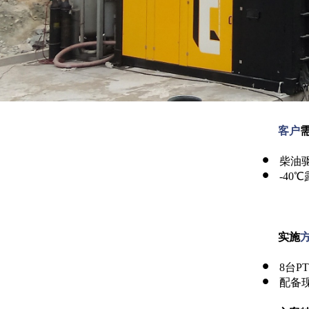
客户
柴油
-40
实施
8
台P
配备