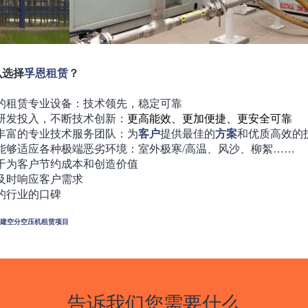
么选择
孚恩
租赁
？
的租赁专业设备：技术领先，稳定可靠
研发投入，不断技术创新：
更高能效、更加便捷、更安全可靠
丰富的专业技术服务团队：为
客户
提供最佳的
方案
和优质高效的
能够适应各种极端恶劣环境：室外极寒/高温、风沙、柳絮……
于为客户节约成本和创造价值
及时响应客户需求
的行业的口碑
建空分空压机租赁项目
告诉我们您需要什么