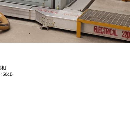
雨棚
60dB