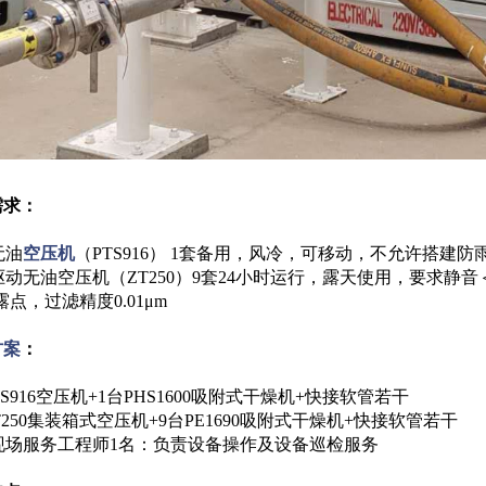
需求：
无油
空压机
（PTS916） 1套备用，风冷，可移动，不允许搭建防
动无油空压机（ZT250）9套24小时运行，露天使用，要求静音＜
℃露点，过滤精度0.01μm
方案
：
TS916空压机+1台PHS1600吸附式干燥机+快接软管若干
T250集装箱式空压机+9台PE1690吸附式干燥机+快接软管若干
现场服务工程师1名：负责设备操作及设备巡检服务