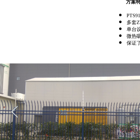
方案
PTS
多套Z
单台
微热
保证