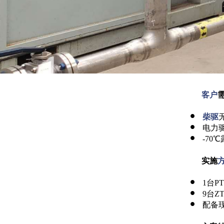
客户
柴驱
电力驱
-70
实施
1
台P
9
台Z
配备