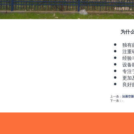
为什
独有
注重
经验
设备
专注
更加
良好
上一条：
法液空新
下一条：-