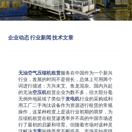
企业动态
行业新闻
技术文章
无油空气
压缩机
租赁
服务
在中国作为一个新兴
行业，发展的时间不是很长，总体上可用两个
词进行描述：方兴未艾、鱼龙混杂。国内兴起
的无油
空压机
租赁企业为数不多，但大部分毫
无例外地延续了类似于
发电机
行业的采购或利
用工厂二手淘汰设备作为资源进行租赁的常规
操作，这某种程度上是该行业初期的萌芽，为
压缩机租赁在租赁渗透率并不高的中国市场进
行了最初的启蒙和培育。但随着市场对该种灵
活解决
方案
的接受度不断提高，市场开始变得