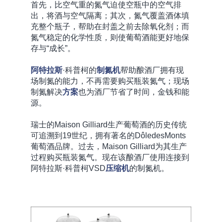
首先，比空气重的氮气迫使空瓶中的空气排
出，将酒与空气隔离；其次，氮气覆盖酒体填
充整个瓶子，帮助在封盖之前去除氧化剂；而
氮气稳定的化学性质，则使葡萄酒能更好地保
存与“成长”。
阿特拉斯
·科普柯的
制氮机
帮助酿酒厂拥有现
场制氮的能力，不再需要购买瓶装氮气；现场
制氮解决
方案
也为酒厂节省了时间，金钱和能
源。
瑞士的Maison Gilliard生产葡萄酒的历史传统
可追溯到19世纪，拥有著名的DôledesMonts
葡萄酒品牌。过去，Maison Gilliard为其生产
过程购买瓶装氮气。现在该酿酒厂使用连接到
阿特拉斯·科普柯VSD
压缩机
的制氮机。