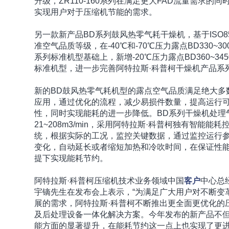
升级，ZR110-160系列在满足更大FAD流量需求的同
实现用户对于压缩机节能的需求。
另一款新产品BD系列鼓风热零气耗干燥机，基于ISO85
准空气品质等级，在-40℃和-70℃压力露点BD330~300
系列标准机型基础上，新增-20℃压力露点BD360~3450
标准机型，进一步完善阿特拉斯·科普柯干燥机产品系
新的BD鼓风热零气耗机型的露点空气品质满足绝大多
应用，通过优化的流程，减少易损件数量，提高运行
性，同时实现能耗的进一步降低。BD系列干燥机处理
21~208m3/min，采用阿特拉斯·科普柯独有智能能耗
统，根据实际的工况，监控关键数据，通过监控运行
变化，自动延长或者缩短加热和冷吹时间，在保证性
提下实现能耗节约。
阿特拉斯·科普柯压缩机技术业务领域中国
客户
中心总
宇镝先生在发布会上表示，“为满足广大用户对不断变
展的需求，阿特拉斯·科普柯不断推出更全面更优化的
及后处理设备一体化解决方案。今年发布的新产品不
能方面的显著提升，在能耗节约这一点上也实现了更