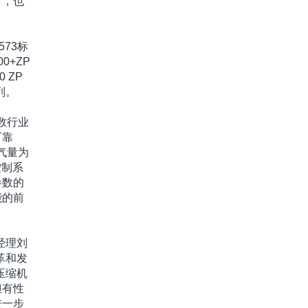
时，也
73标
0+ZP
 ZP
列。
数行业
可靠
气量为
控制系
参数的
能的前
经理刘
革和发
压缩机
但有性
进一步