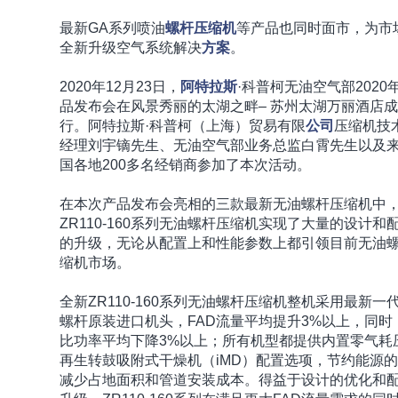
最新GA系列喷油
螺杆
压缩机
等产品也同时面市，为市
全新升级空气系统解决
方案
。
2020年12月23日，
阿特拉斯
·科普柯无油空气部2020
品发布会在风景秀丽的太湖之畔– 苏州太湖万丽酒店
行。阿特拉斯·科普柯（上海）贸易有限
公司
压缩机技
经理刘宇镝先生、无油空气部业务总监白霄先生以及
国各地200多名经销商参加了本次活动。
在本次产品发布会亮相的三款最新无油螺杆压缩机中
ZR110-160系列无油螺杆压缩机实现了大量的设计和
的升级，无论从配置上和性能参数上都引领目前无油
缩机市场。
全新ZR110-160系列无油螺杆压缩机整机采用最新一
螺杆原装进口机头，FAD流量平均提升3%以上，同时
比功率平均下降3%以上；所有机型都提供内置零气耗
再生转鼓吸附式干燥机（iMD）配置选项，节约能源
减少占地面积和管道安装成本。得益于设计的优化和