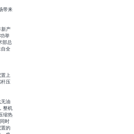
场带来
年新产
成功举
术部总
来自全
，
配置上
螺杆压
代无油
，整机
压缩热
的同时
配置的