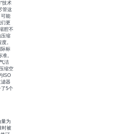
“技术
尽管这
，可能
我们更
缩腔不
的压缩
程度。
国际标
标准。
气洁
压缩空
ISO
过滤器
了5个
油量为
准时被