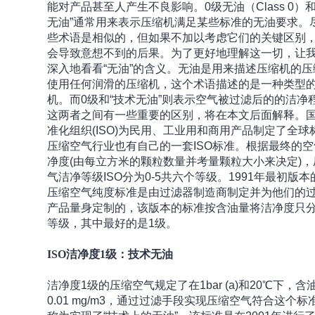
能对产品甚至人产生不良影响。0级无油（Class 0）和
无油”通常用来表示压缩机满足某些标准的无油要求。
些术语是相似的，但如果不加以考虑它们的关键区别
会导致意想不到的后果。为了更好地理解这一切，让
深入地看看“无油”的含义。无油是用来描述压缩机的压
使用任何润滑的压缩机，这个术语描述的是一种类型
机。而0级和“技术无油”则表示空气被过滤后的的洁净
这两者之间有一些重要的区别，将在本文后面解释。
准化组织(ISO)为民用、工业用和商用产品制定了全球
压缩空气行业也有自己的一套ISO标准。根据最终的空
净度(由每立方米的颗粒数量并考量颗粒大小来决定)，
气洁净等级ISO分为0-5共六个等级。1991年最初版本的
压缩空气纯度标准是由过滤器制造商制定并为他们的
产品量身定制的，该版本的标准按含油量将洁净度只分
等级，其中最好的是1级。
ISO洁净度1级：技术无油
洁净度1级的压缩空气规定了在1bar (a)和20℃下，含
0.01 mg/m3，通过过滤手段实现压缩空气符合这个标