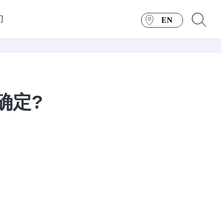
们
EN
确定?