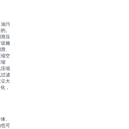
，油污
要的。
润滑压
产设施
润滑、
压缩空
压缩
然压缩
气过滤
灰尘大
净化，
导体、
油也可