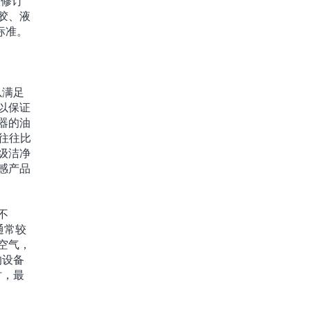
了修订
溶胶、液
标准。
以满足
以保证
器的油
往往比
级洁净
感产品
不
通常较
空气，
的设备
时，最