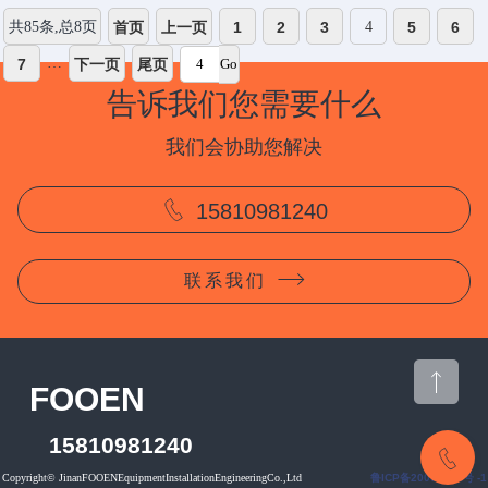
共85条,总8页
首页
上一页
1
2
3
4
5
6
…
7
下一页
尾页
告诉我们您需要什么
我们会协助您解决
15810981240
联系我们
CONTACT US
FOOEN
15810981240
15810981240
CONTACT US
Copyright© JinanFOOENEquipmentInstallationEngineeringCo.,Ltd
鲁ICP备20002112号 -1