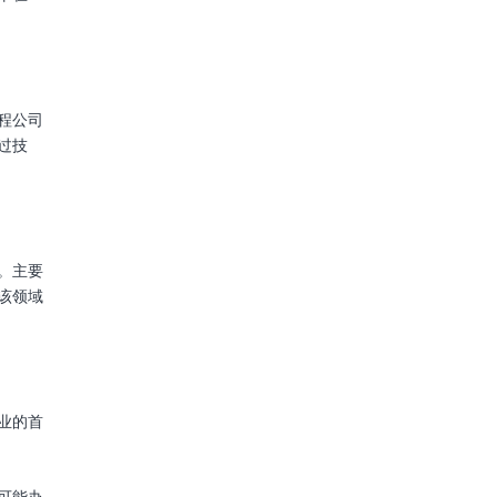
程公司
过技
。主要
该领域
业的首