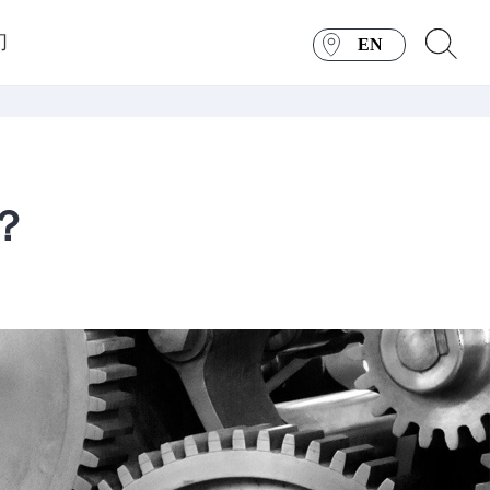
们
EN
？