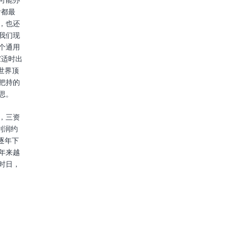
可能办
啥都最
，也还
我们现
个通用
家适时出
世界顶
把持的
思。
，三资
利润约
逐年下
年来越
时日，