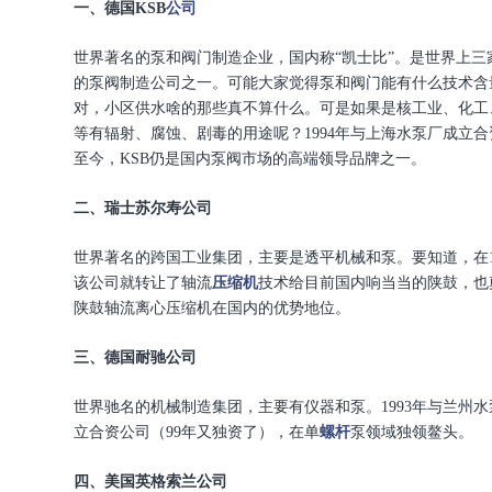
公司
一、德国KSB
世界著名的泵和阀门制造企业，国内称“凯士比”。是世界上三
的泵阀制造公司之一。可能大家觉得泵和阀门能有什么技术含
对，小区供水啥的那些真不算什么。可是如果是核工业、化工
等有辐射、腐蚀、剧毒的用途呢？1994年与上海水泵厂成立合
至今，KSB仍是国内泵阀市场的高端领导品牌之一。
二、瑞士苏尔寿公司
世界著名的跨国工业集团，主要是透平机械和泵。要知道，在19
压缩机
该公司就转让了轴流
技术给目前国内响当当的陕鼓，也
陕鼓轴流离心压缩机在国内的优势地位。
三、德国耐驰公司
世界驰名的机械制造集团，主要有仪器和泵。1993年与兰州水
螺杆
立合资公司（99年又独资了），在单
泵领域独领鳌头。
四、美国英格索兰公司