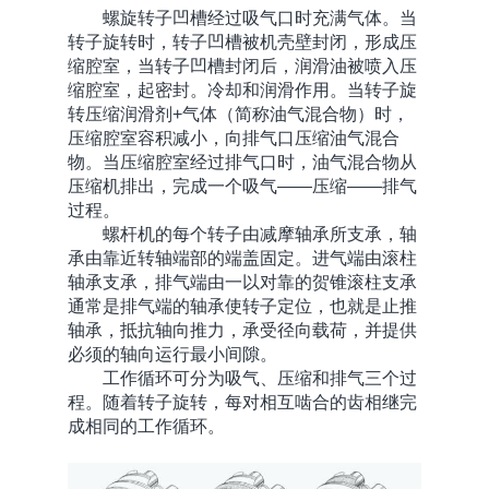
螺旋转子凹槽经过吸气口时充满气体。当
转子旋转时，转子凹槽被机壳壁封闭，形成压
缩腔室，当转子凹槽封闭后，润滑油被喷入压
缩腔室，起密封。冷却和润滑作用。当转子旋
转压缩润滑剂+气体（简称油气混合物）时，
压缩腔室容积减小，向排气口压缩油气混合
物。当压缩腔室经过排气口时，油气混合物从
压缩机排出，完成一个吸气——压缩——排气
过程。
螺杆机的每个转子由减摩轴承所支承，轴
承由靠近转轴端部的端盖固定。进气端由滚柱
轴承支承，排气端由一以对靠的贺锥滚柱支承
通常是排气端的轴承使转子定位，也就是止推
轴承，抵抗轴向推力，承受径向载荷，并提供
必须的轴向运行最小间隙。
工作循环可分为吸气、压缩和排气三个过
程。随着转子旋转，每对相互啮合的齿相继完
成相同的工作循环。